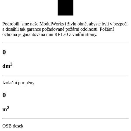
Podrobili jsme naše ModulWorks i živlu ohně, abyste byli v bezpečí
a dosáhli tak garance požadované požární odolnosti. Požární
ochrana je garantována min REI 30 z vnitřní strany.
0
3
dm
Izolační pur pěny
0
2
m
OSB desek