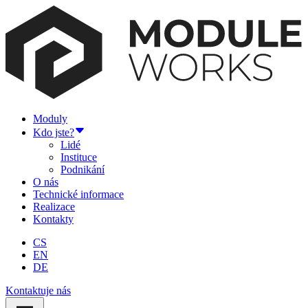
Moduly
Kdo jste?
Lidé
Instituce
Podnikání
O nás
Technické informace
Realizace
Kontakty
CS
EN
DE
Kontaktuje nás