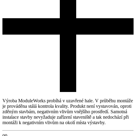
Výroba ModuleWorks probíhá v uzavřené hale. V průběhu montáže
je prováděna stálá kontrola kvality. Produkt není vystavován, oproti
zděným stavbám, negativním vlivům vnějšího prostředí. Samotná
instalace stavby nevyžaduje zařízení staveniště a tak nedochází při
montáži k negativním vlivům na okolí místa výstavby.
09