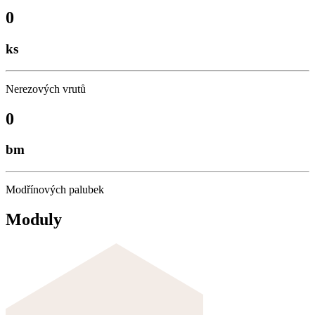
0
ks
Nerezových vrutů
0
bm
Modřínových palubek
Moduly