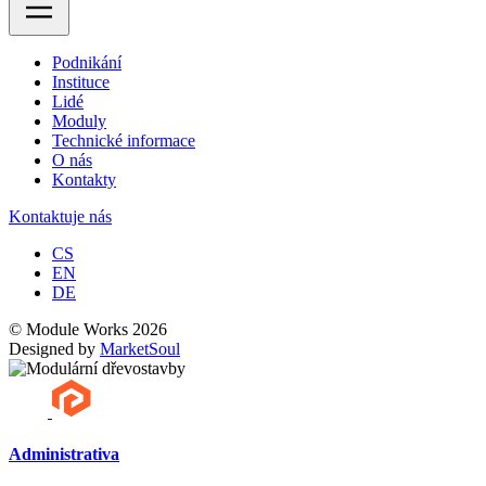
Podnikání
Instituce
Lidé
Moduly
Technické informace
O nás
Kontakty
Kontaktuje nás
CS
EN
DE
© Module Works 2026
Designed by
MarketSoul
Administrativa