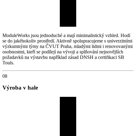
ModuleWorks jsou jednoduché a mají minimalistický vzhled. Hodí
se do jakéhokoliv prostředí. Aktivně spolupracujeme s univerzitními
výzkumnými týmy na ČVUT Praha, mladými lidmi i renovovanými
osobnostmi, kteří se podílejí na vývoji a splňování nejnovějších
požadavků na výstavbu například zásad DNSH a certifikaci SB
Touls.
08
Výroba v hale