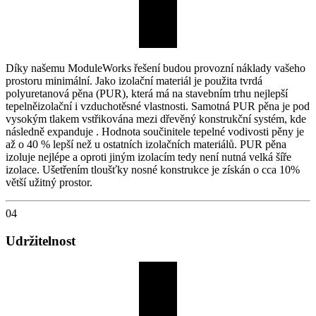
Díky našemu ModuleWorks řešení budou provozní náklady vašeho
prostoru minimální. Jako izolační materiál je použita tvrdá
polyuretanová pěna (PUR), která má na stavebním trhu nejlepší
tepelněizolační i vzduchotěsné vlastnosti. Samotná PUR pěna je pod
vysokým tlakem vstřikována mezi dřevěný konstrukční systém, kde
následně expanduje . Hodnota součinitele tepelné vodivosti pěny je
až o 40 % lepší než u ostatních izolačních materiálů. PUR pěna
izoluje nejlépe a oproti jiným izolacím tedy není nutná velká šíře
izolace. Ušetřením tloušťky nosné konstrukce je získán o cca 10%
větší užitný prostor.
04
Udržitelnost