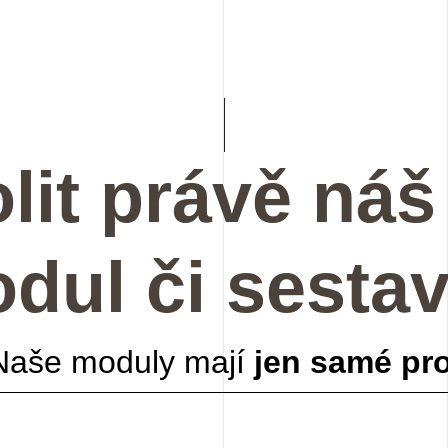
lit právě ná
dul či sesta
Naše moduly mají
jen samé pro