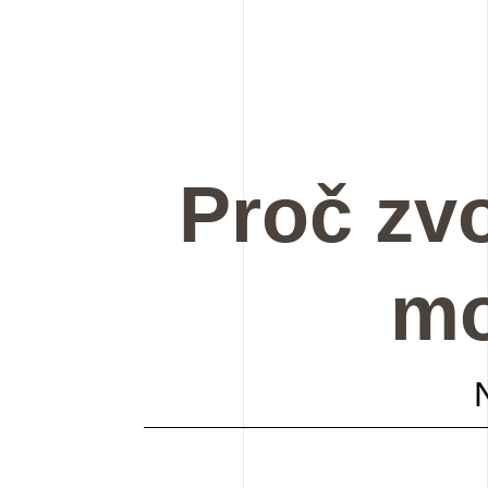
Proč zvo
mo