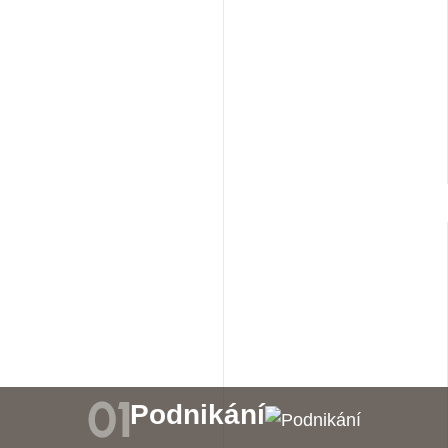
Váš p
Podnikání