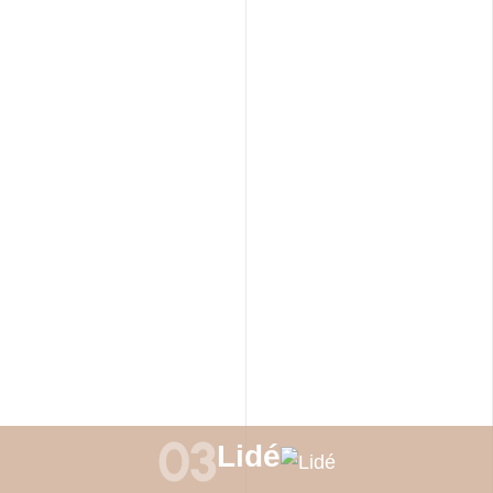
ešení.
Lidé