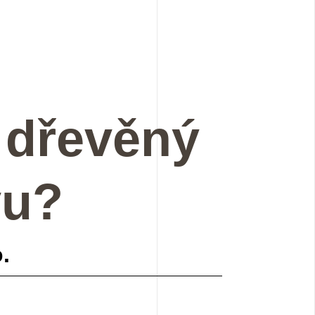
š dřevěný
vu?
.