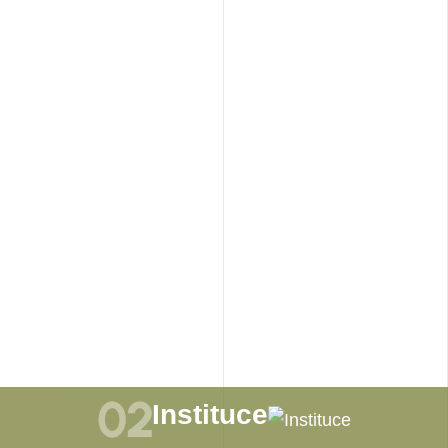
rostor, naše ř
Instituce