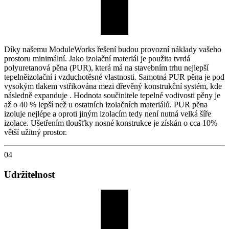
Díky našemu ModuleWorks řešení budou provozní náklady vašeho
prostoru minimální. Jako izolační materiál je použita tvrdá
polyuretanová pěna (PUR), která má na stavebním trhu nejlepší
tepelněizolační i vzduchotěsné vlastnosti. Samotná PUR pěna je pod
vysokým tlakem vstřikována mezi dřevěný konstrukční systém, kde
následně expanduje . Hodnota součinitele tepelné vodivosti pěny je
až o 40 % lepší než u ostatních izolačních materiálů. PUR pěna
izoluje nejlépe a oproti jiným izolacím tedy není nutná velká šíře
izolace. Ušetřením tloušťky nosné konstrukce je získán o cca 10%
větší užitný prostor.
04
Udržitelnost