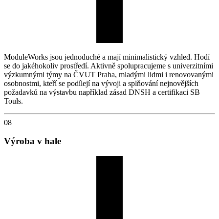
ModuleWorks jsou jednoduché a mají minimalistický vzhled. Hodí
se do jakéhokoliv prostředí. Aktivně spolupracujeme s univerzitními
výzkumnými týmy na ČVUT Praha, mladými lidmi i renovovanými
osobnostmi, kteří se podílejí na vývoji a splňování nejnovějších
požadavků na výstavbu například zásad DNSH a certifikaci SB
Touls.
08
Výroba v hale