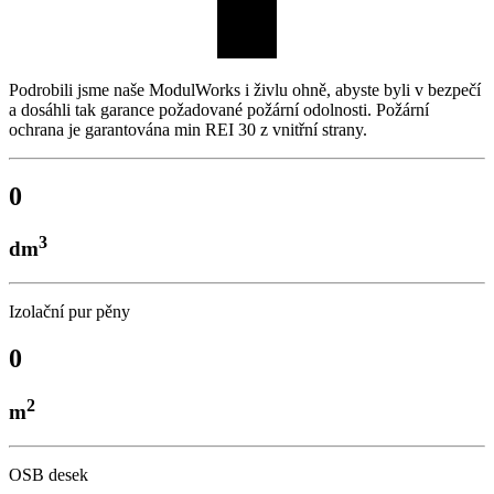
Podrobili jsme naše ModulWorks i živlu ohně, abyste byli v bezpečí
a dosáhli tak garance požadované požární odolnosti. Požární
ochrana je garantována min REI 30 z vnitřní strany.
0
3
dm
Izolační pur pěny
0
2
m
OSB desek