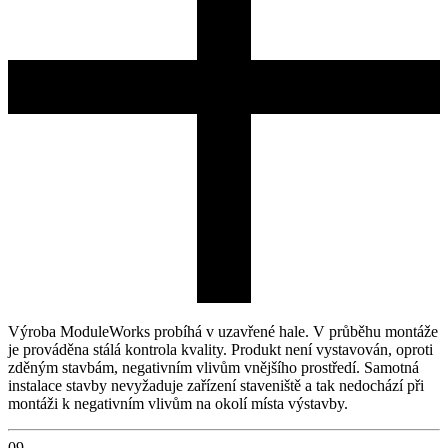
Výroba ModuleWorks probíhá v uzavřené hale. V průběhu montáže
je prováděna stálá kontrola kvality. Produkt není vystavován, oproti
zděným stavbám, negativním vlivům vnějšího prostředí. Samotná
instalace stavby nevyžaduje zařízení staveniště a tak nedochází při
montáži k negativním vlivům na okolí místa výstavby.
09