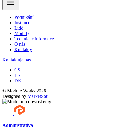
Podnikání
Instituce
Lidé
Moduly
Technické informace
O nás
Kontakty
Kontaktuje nás
CS
EN
DE
© Module Works 2026
Designed by
MarketSoul
Administrativa