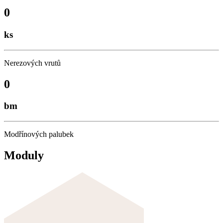
0
ks
Nerezových vrutů
0
bm
Modřínových palubek
Moduly