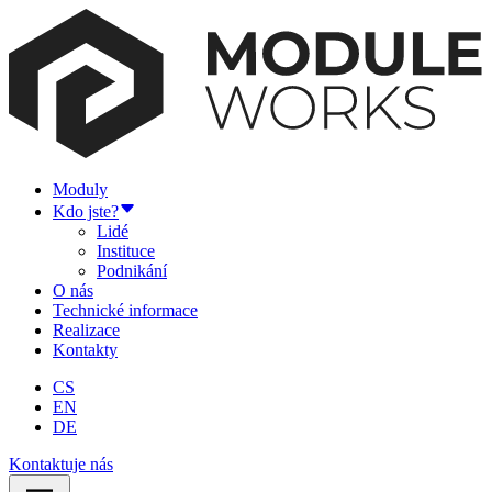
Moduly
Kdo jste?
Lidé
Instituce
Podnikání
O nás
Technické informace
Realizace
Kontakty
CS
EN
DE
Kontaktuje nás